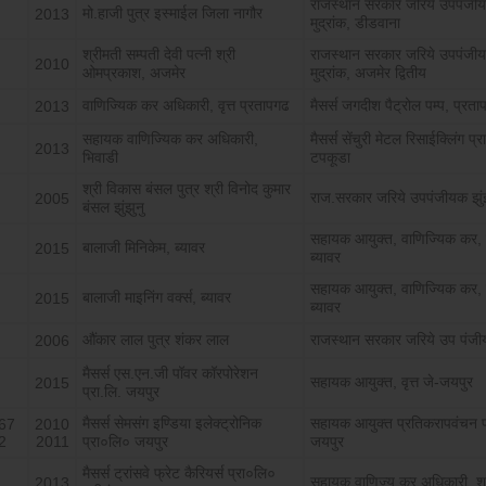
राजस्थान सरकार जरिये उपपंजी
मो.हाजी पुत्र इस्माईल जिला नागौर
2013
मुद्रांक, डीडवाना
श्रीमती सम्पती देवी पत्नी श्री
राजस्थान सरकार जरिये उपपंजी
2010
ओमप्रकाश, अजमेर
मुद्रांक, अजमेर द्वितीय
वाणिज्यिक कर अधिकारी, वृत्त प्रतापगढ
मैसर्स जगदीश पैट्रोल पम्प, प्रत
2013
सहायक वाणिज्यिक कर अधिकारी,
मैसर्स सेंचुरी मेटल रिसाईक्लिंग प्र
2013
भिवाडी
टपकूडा
श्री विकास बंसल पुत्र श्री विनोद कुमार
राज.सरकार जरिये उपपंजीयक झुंझ
2005
बंसल झुंझुनु
सहायक आयुक्त, वाणिज्यिक कर, वृ
बालाजी मिनिकेम, ब्यावर
2015
ब्यावर
सहायक आयुक्त, वाणिज्यिक कर, वृ
बालाजी माइनिंग वर्क्स, ब्यावर
2015
ब्यावर
औंकार लाल पुत्र शंकर लाल
राजस्थान सरकार जरिये उप पंज
2006
मैसर्स एस.एन.जी पॉवर कॉरपोरेशन
सहायक आयुक्त, वृत्त जे-जयपुर
2015
प्रा.लि. जयपुर
मैसर्स सेमसंग इण्डिया इलेक्ट्रोनिक
सहायक आयुक्त प्रतिकरापवंचन प्
67
2010
2
2011
प्रा०लि० जयपुर
जयपुर
मैसर्स ट्रांसवे फ्रेट कैरियर्स प्रा०लि०
सहायक वाणिज्य कर अधिकारी, श्
2013