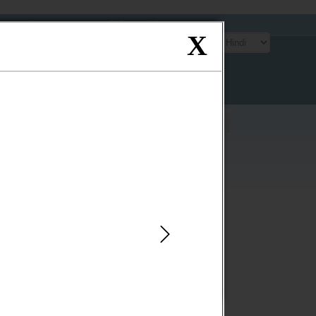
साइटमैप
एफ.ए.क्यू.
प्रतिपुष्टि
संपर्क
X
ंटेन्ट पर जाएं
oster
Contact
Directory
gister
Us