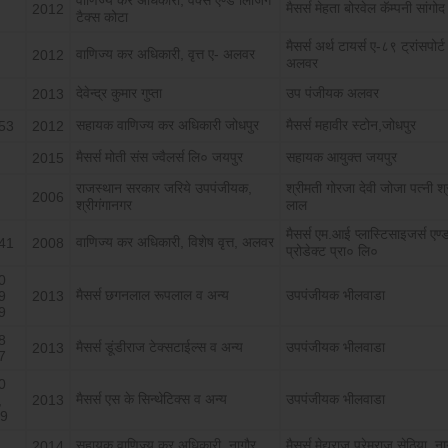
वाणिज्य कर अधिकारी, वर्क्स एण्ड लिजिंग
मैसर्स मेहता बोरवेल कॅम्पनी सांगोद
2012
टैक्स कोटा
मैसर्स अर्थ टायर्स ए-८९ ट्रांसपोर्
वाणिज्य कर अधिकारी, वृत्त ए- अलवर
2012
अलवर
देवेन्द्र कुमार गुप्ता
उप पंजीयक अलवर
2013
सहायक वाणिज्य कर अधिकारी जोधपुर
मैसर्स महावीर स्टोन,जोधपुर
53
2012
मैसर्स मोती संस ज्वैलर्स लि० जयपुर
सहायक आयुक्त जयपुर
2015
राजस्थान सरकार जरिये उपपंजीयक,
श्रीमती गोरजा देवी जोजा पत्नी श्र
2006
श्रीगंगानगर
लाल
मैसर्स एम.आई प्लास्टिसाइजर्स एण
वाणिज्य कर अधिकारी, विशेष वृत्त, अलवर
41
2008
प्रोडेक्ट प्रा० लि०
0
मैसर्स छगनलाल रूपलाल व अन्य
उपपंजीयक भीलवाडा
9
2013
9
8
मैसर्स डूंडीराज टेक्सटाईल्स व अन्य
उपपंजीयक भीलवाडा
2013
7
0
मैसर्स एस के सिन्थेटिक्स व अन्य
उपपंजीयक भीलवाडा
,
2013
99
सहायक वाणिज्य कर अधिकारी, नागौर
मैसर्स मेद्यराज प्रेमराज सेठिया, न
2014