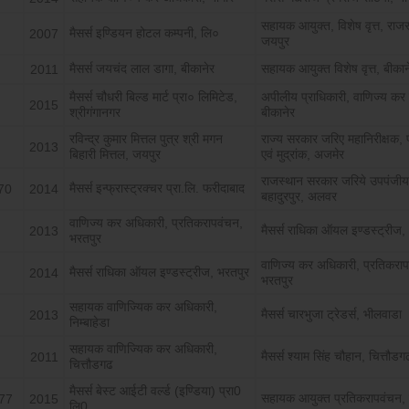
सहायक आयुक्त, विशेष वृत्त, राजस
मैसर्स इण्डियन होटल कम्पनी, लि०
2007
जयपुर
मैसर्स जयचंद लाल डागा, बीकानेर
सहायक आयुक्त विशेष वृत्त, बीकान
2011
मैसर्स चौधरी बिल्ड मार्ट प्रा० लिमिटेड,
अपीलीय प्राधिकारी, वाणिज्य कर 
2015
श्रीगंगानगर
बीकानेर
रविन्द्र कुमार मित्तल पुत्र श्री मगन
राज्य सरकार जरिए महानिरीक्षक,
2013
बिहारी मित्तल, जयपुर
एवं मुद्रांक, अजमेर
राजस्थान सरकार जरिये उपपंजी
मैसर्स इन्फ्रास्ट्रक्चर प्रा.लि. फरीदाबाद
70
2014
बहादुरपुर, अलवर
वाणिज्य कर अधिकारी, प्रतिकरापवंचन,
मैसर्स राधिका ऑयल इण्डस्ट्रीज,
2013
भरतपुर
वाणिज्य कर अधिकारी, प्रतिकरा
मैसर्स राधिका ऑयल इण्डस्ट्रीज, भरतपुर
2014
भरतपुर
सहायक वाणिज्यिक कर अधिकारी,
मैसर्स चारभुजा ट्रेडर्स, भीलवाडा
2013
निम्बाहेडा
सहायक वाणिज्यिक कर अधिकारी,
मैसर्स श्याम सिंह चौहान, चित्तौडग
2011
चित्तौडगढ
मैसर्स बेस्ट आईटी वर्ल्ड (इण्डिया) प्रा0
सहायक आयुक्त प्रतिकरापवंचन,
77
2015
लि0