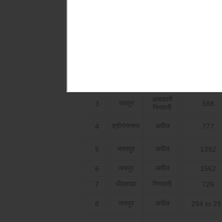
October 2015
वाद का
क्र.सं
जिला
अपील सं.
प्रकार
अजमेर
निगरानी
1
1591
अजमेर
निगरानी
2
1553
आबकारी
जयपुर
3
588
निगरानी
श्रीगंगानगर
अपील
4
777
भरतपुर
अपील
5
1392
जयपुर
अपील
6
1562
भीलवाडा
निगरानी
7
726
जयपुर
अपील
8
294 to 29