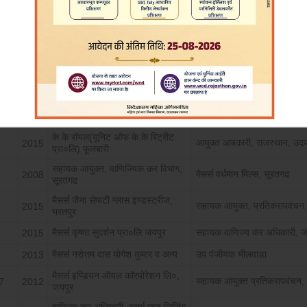
वर्ष
अपीलार्थी
प्रत्यार्थी
श्रीमती रेखा गोयल पत्नी श्री राजेश
राजस्थान सरकार जरिये उपपंजी
2014
गोयल, अजमेर
अजमेर
श्री पवन भाटी एवं श्री राजेश भाटी,
राजस्थान सरकार जरिये उपपंजी
2014
अजमेर
अजमेर
के.के रॉयल(यूनिट ऑफ के.के रिट्रीट
आयुक्त आबकारी, राजस्थान, उदय
2015
प्रा०लि) फूलबारी
सहायक आयुक्त, वाणिज्यिक कर विभाग,
मैसर्स वर्धमान मिल्स, सूरतगढ
2008
सूरतगढ
मैसर्स जैना सेफटी ग्लास इण्डस्ट्रीज,
सहायक आयुक्त, प्रतिकरापवंचन,
2015
भरतपुर
मैसर्स कृष्णा सुदर्शन प्रा०लि जयपुर
सहायक वाणिज्य कर अधिकारी, ज
2015
मैसर्स नरोत्तम दास योगेश कुमार व अन्य
उप पंजीयक भीलवाडा
2013
मैसर्स इण्डियन ऑयल कॉरपोरेशन लि०,
सहायक आयुक्त प्रतिकरापवंचन,
7
2012
जयपुर