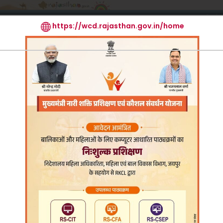
मुखपृष्ठ
आर.टी.आई.
मुख्य क
List
Mode of
Annual Report
Acts/Rules
R
Operation
Re