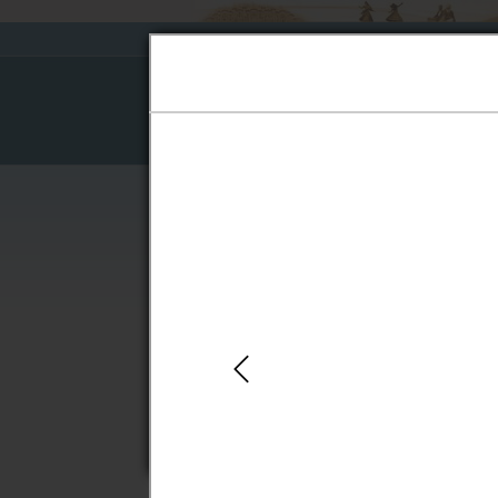
About Board
Pre-
Cause 
Judgments
Home
›
Pre-Judgments
›
October 2015