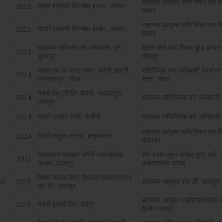
सहायक आयुक्त वाणिज्यिक कर व
मैसर्स बालाजी मिनिकेम इण्ड०, ब्यावर
2015
ब्यावर
सहायक आयुक्त वाणिज्यिक कर व
मैसर्स बालाजी मिनिकेम इण्ड०, ब्यावर
2015
ब्यावर
सहायक वाणिज्य कर अधिकारी, वृत,
मैसर्स भोले बाबा मिल्क फूड इण्डस्
2013
डूंगरपुर
धौलपुर
मैसर्स एस.के कंस्ट्रक्शन कंपनी छावनी,
वाणिज्यिक कर अधिकारी वर्क्स एण
2014
रामचंद्रपुरा, कोटा
टैक्स, कोटा
मैसर्स मधु ट्रेडिंग कंपनी, सरदारपुरा,
सहायक वाणिज्यिक कर अधिकारी,
2014
जोधपुर
मैसर्स एस्सार फार्मा, फलौदी
सहायक वाणिज्यिक कर अधिकारी,
2014
सहायक आयुक्त वाणिज्यिक कर व
मैसर्स सलुजा ब्रदर्स, हनुमानगढ
2014
बीकानेर
राजस्थान सरकार जरिये उपपंजीयक
श्री श्याम सुंदर कोचर पुत्र श्री
2011
प्रथम, उदयपुर
अबनाशीराम कोचर
मैसर्स साउथ वेस्ट पीनेकल एक्सप्लारेशन
सहायक आयुक्त वृत्त डी, उदयपुर
83
2015
प्रा.लि. उदयपुर
सहायक आयुक्त प्रतिकरापवंचन स
मैसर्स इमामी लि० जयपुर
2015
द्वितीय जयपुर