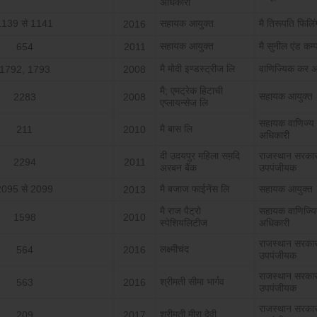
अधिकारी
1139 से 1141
सहायक आयुक्‍त
मै तिरूपति फिलिं
2016
सहायक आयुक्‍त
मै सुनील एंड कम्‍
654
2011
मै मोदी इण्‍डस्‍ट्रीज लि
वाणिज्यिक कर अ
1792, 1793
2008
मै; एमट्रेक हिटाची
सहायक आयुक्‍त
2283
2008
एप्‍लायन्‍सेज लि
सहायक वाणिज्‍य
मै बास लि
211
2010
अधिकारी
दी उदयपुर महिला सम़दि
राजस्‍थान सरका
2294
2011
अरबन बैंक
उपपंजीयक
2095 से 2099
मै बजाज फाईनेंस लि
सहायक आयुक्‍त
2013
मै राज पैट्रो
सहायक वाणिज्य
1598
2010
स्‍पेशियलिटीज
अधिकारी
राजस्‍थान सरका
लक्ष्‍मीचंद
564
2016
उपपंजीयक
राजस्‍थान सरका
श्रीमती सीमा भार्गव
563
2016
उपपंजीयक
राजस्‍थान सरका
श्रीमती मीरा देवी
209
2017