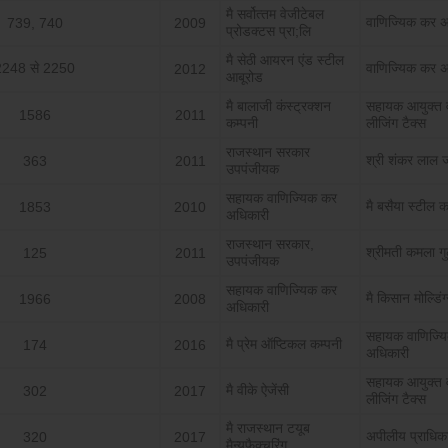
मै सर्वोत्‍तम वेजीटेबल
वाणिज्यिक कर अ
739, 740
2009
प्रोडक्‍टस प्रा;लि
मै सेठी आयरन एंड स्‍टील
2248 से 2250
वाणिज्यिक कर अ
2012
आबूरोड
मै बालाजी कंस्‍ट्रक्‍शन
सहायक आयुक्‍त वर
1586
2011
कम्‍पनी
लीजिंग टैक्‍स
राजस्‍थान सरकार
श्री शंकर लाल ज
363
2011
उपपंजीयक
सहायक वाणिज्यिक कर
मै बसैया स्‍टील 
1853
2010
अधिकारी
राजस्‍थान सरकार,
श्रीमती कमला गु
125
2011
उपपंजीयक
सहायक वाणिज्यिक कर
मै किसान मोल्डिंग
1966
2008
अधिकारी
सहायक वाणिज्य
मै प्रेम ऑप्टिकल कम्‍पनी
174
2016
अधिकारी
सहायक आयुक्‍त वर
मै वीके ऐजेंसी
302
2017
लीजिंग टैक्‍स
मै राजस्‍थान टयूब
अपीलीय प्राधिक
320
2017
मैन्‍यूफैक्‍चरिंग