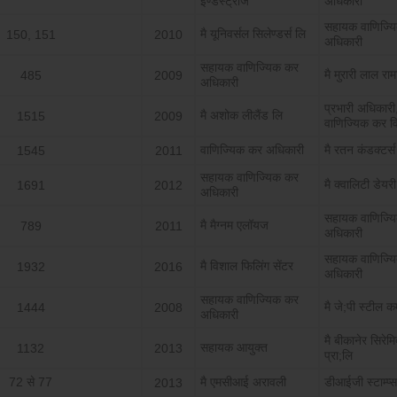
इण्‍डस्‍ट्रीज
अधिकारी
सहायक वाणिज्य
मै यूनिवर्सल सिलेण्‍डर्स लि
150, 151
2010
अधिकारी
सहायक वाणिज्यिक कर
मै मुरारी लाल राम
485
2009
अधिकारी
प्रभारी अधिकारी
मै अशोक लीलैंड लि
1515
2009
वाणिज्यिक कर व
वाणिज्यिक कर अधिकारी
मै रतन कंडक्‍टर्स
1545
2011
सहायक वाणिज्यिक कर
मै क्‍वालिटी डेयर
1691
2012
अधिकारी
सहायक वाणिज्य
मै मैग्‍नम एलॉयज
789
2011
अधिकारी
सहायक वाणिज्य
मै विशाल फिलिंग सेंटर
1932
2016
अधिकारी
सहायक वाणिज्यिक कर
मै जे;पी स्‍टील कम
1444
2008
अधिकारी
मै बीकानेर सिरेमि
सहायक आयुक्‍त
1132
2013
प्रा;लि
72 से 77
मै एमसीआई अरावली
डीआईजी स्‍टाम्‍प्‍स
2013