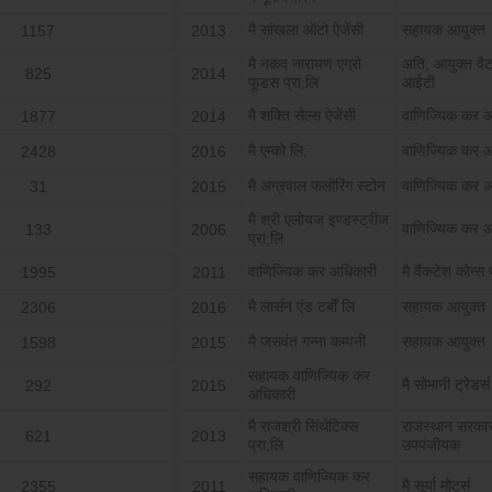
मै सांखला ऑटो ऐजेंसी
सहायक आयुक्‍त
1157
2013
मै नकद नारायण एग्रो
अति; आयुक्‍त वैट
825
2014
फूडस प्रा;लि
आईटी
मै शक्ति सेल्‍स ऐजेंसी
वाणिज्यिक कर अ
1877
2014
मै एम्‍को लि;
वाणि‍ज्यिक कर 
2428
2016
मै अग्रवाल फलोरिंग स्‍टोन
वाणि‍ज्यिक कर 
31
2015
मै श्री एलोयज इण्‍डस्‍ट्रीज
वाणिज्यिक कर अ
133
2006
प्रा;लि
वाणिज्यिक कर अधिकारी
मै वैंकटेश कोन्‍स 
1995
2011
मै लार्सन एंड टर्बों लि
सहायक आयुक्‍त
2306
2016
मै जसवंत गन्‍ना कम्‍पनी
सहायक आयुक्‍त
1598
2015
सहायक वाणिज्यिक कर
मै सोमानी ट्रेडर्स
292
2015
अधिकारी
मै राजश्री सिंथेटिक्‍स
राजस्‍थान सरका
621
2013
प्रा;लि
उपपंजीयक
सहायक वाणिज्यिक कर
मै सूर्या मोटर्स
2355
2011