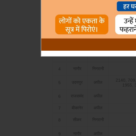
March 2017
वाद का
क्र.सं
जिला
प्रकार
अजमेर
अपील
1
अजमेर
अपील
2
नागौर
निगरानी
3
नागौर
निगरानी
4
2140, 709,
उदयपुर
अपील
5
1955, 
राजसमंद
अपील
6
बीकानेर
अपील
7
सीकर
निगरानी
8
नागौर
अपील
9