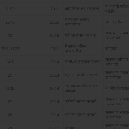
मै जयश्री प्रोडक
वाणिज्यिक कर अधिकारी
2153
2011
प्रा;लि
राजस्‍थान सरकार,
श्री बिहारीलाल
1570
2016
उपपंजीयक
राजस्‍थान सरका
श्री लक्ष्‍मीनारायण पांडे
23
2016
उपपंजीयक
मै एमआर ऑयल
उपायुक्‍त
798, 1722
2011
इण्‍डस्‍ट्रीज
सहायक वाणिज्‍य
मै जीआर इन्‍फ्राप्रोजेक्‍टस
661
2014
अधिकारी
राजस्‍थान सरका
श्रीमती धनवीर भण्‍डारी
29
2014
उपपंजीयक
सहायक वाणिज्यिक कर
मै गणैश टैक्‍सटा
1139
2014
अधिकारी
राजस्‍थान सरका
श्रीमती साधना भण्‍डारी
27
2014
उपपंजीयक
राजस्‍थान सरका
श्रीमती साधना भण्‍डारी
28
2014
उपपंजीयक
राजस्‍थान सरका
पुरूषोत्‍तम
570
2012