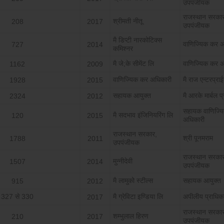
उपपंजीयक
राजस्‍थान सरका
श्रीमती नीतू
208
2017
उपपंजीयक
मै डिप्‍टी नारकोटिक्‍स
वाणिज्यिक कर अ
727
2014
कमिश्‍नर
मै जे;के सीमेंट लि
वाणिज्यिक कर अ
1162
2009
वाणिज्यिक कर अधिकारी
मै राज एन्‍टरप्रा
1928
2015
सहायक आयुक्‍त
मै आरके मार्बल प्
2324
2012
सहायक वाणिज्य
मै सदभाव इंजिनियरिंग लि
120
2015
अधिकारी
राजस्‍थान सरकार,
श्री पूनमराम
1788
2011
उपपंजीयक
राजस्‍थान सरका
मुन्‍नीदेवी
1507
2014
उपपंजीयक
मै लामुको स्‍टील्‍स
सहायक आयुक्‍त
915
2012
327 से 330
मै ग्रेविटा इण्डिया लि
अपीलीय प्राधिक
2017
राजस्‍थान सरका
शम्‍भुलाल हिरण
210
2017
उपपंजीयक