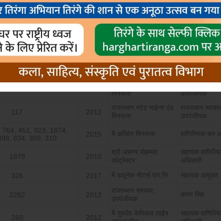
अपील सं.
वर्ष
अपीलार्थी
प्रत्यार्थी
मै एस;एस मार्बल्‍स सप्‍लायर्स
उपायुक्‍त
1515
2015
मै एस;एस मार्बल्‍स सप्‍लायर्स
उपायुक्‍त
1516
2015
राजस्‍थान स्‍टेट माईन्‍स एंड
राजस्‍थान सरका
118
2012
मिनरल्‍स
उपपंजीयक
राजस्‍थान स्‍टेट माईन्‍स एंड
राजस्‍थान सरका
117
2012
मिनरल्‍स
उपपंजीयक
 764, 451, 923, 1874,
मै अरिहंत मिनरल्‍स
वाणिज्यिक कर अ
2015
398, 834, 309, 310
श्री असगर मोहम्‍मद
सहायक वाणिज्य
1878
2010
कांट्रेक्‍टर
अधिकारी
मै डद्यूनेक मोटर्स प्रा;लि
सहायक आयुक्‍त
326
2017
राजस्‍थान सरकार,
करण सिंह
2282
2012
उपपंजीयक
मै गुरूदेव केमिकल लाईम
सहायक वाणिज्य
260
2012