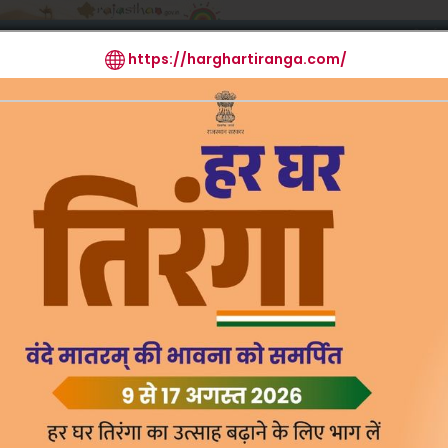
मुखपृष्ठ
आर.टी.आई.
मुख्य क
List
Mode of
Annual Report
Acts/Rules
R
Operation
Re