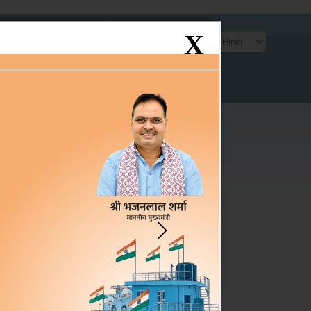
साइटमैप
एफ.ए.क्यू.
प्रतिपुष्टि
संपर्क
X
ंटेन्ट पर जाएं
oster
Contact
Directory
gister
Us