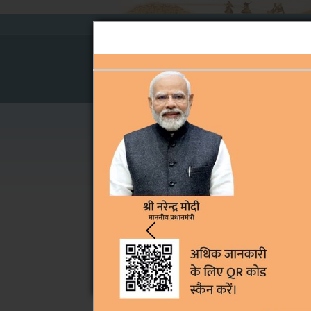
About Board
Pre-
Cause 
Judgments
Home
›
Pre-Judgments
›
March 2017