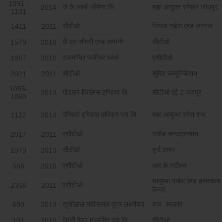
1091 -
जे.के.लक्ष्मी सीमेन्ट लि.
सहा आयुक्त स्पेशल जोधपुर
2014
1101
सीटीओ
सिंगला राईस एण्ड जनरल
1411
2011
बी.एल.चौधरी एण्ड कम्पनी
सीटीओ
1579
2010
राजमन्दिर फर्नीचर वर्क्स
एसीटीओ
1867
2010
सीटीओ
सुमित कम्युनिकेशन
2021
2011
1055-
गोडफ्रे फिलिप्स इण्डिया लि.
सीटीओ एई 2 जयपुर
2014
1060
पेप्सिको इण्डिया होल्डिंग प्रा.लि.
सहा आयुक्त स्पेश राज.
1122
2014
एसीटीओ
राठौड कन्सट्रक्शन
2017
2011
सीटीओ
दुर्गा टायर
1073
2013
एसीटीओ
आर.के.स्टील्स
566
2010
चामुण्डा मार्बल एण्ड हस्तकला
एसीटीओ
2358
2011
केन्द्र
खुशीलाल नवीनलाल पुत्र लक्ष्मीचंद
राज. सरकार
690
2013
देहली वेयर हाऊसिंग प्रा.लि.
सीटीओ
101
2010