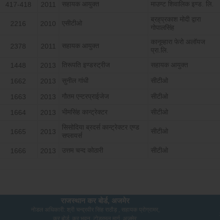
सहायक आयुक्त
माउण्ट शिवालिक इण्ड. लि.
417-418
2011
ब्रह्‌प्रकाश मोदी द्वारा
एसीटीओ
2216
2010
गोपालसिंह
कानूम्हारा फेरो अलॉयज
सहायक आयुक्त
2378
2011
प्रा.लि.
तिरूपति इण्डस्ट्रीज
सहायक आयुक्त
1448
2013
सुनील गांधी
सीटीओ
1662
2013
गौतम एन्टरप्राईजेज
सीटीओ
1663
2013
भीमसिंह कान्ट्रेक्टर
सीटीओ
1664
2013
सिसोदिया ब्रदर्स कान्ट्रेक्टर एण्ड
सीटीओ
1665
2013
सप्लायर्स
उत्तम चन्द कोठारी
सीटीओ
1666
2013
राजस्थान कर बोर्ड, अजमेर
नोडल अधिकारी: श्री चन्द्रवीर सिंह राठौड़ , सहायक प्रोग्रामर,
कर बोर्ड, कर भवन, टोडरमल मार्ग, अजमेर.