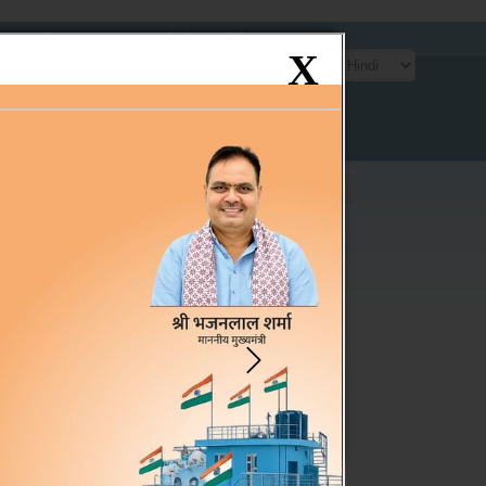
साइटमैप
एफ.ए.क्यू.
प्रतिपुष्टि
संपर्क
X
ंटेन्ट पर जाएं
्टर रजिस्टर
संपर्क
निर्देशिका