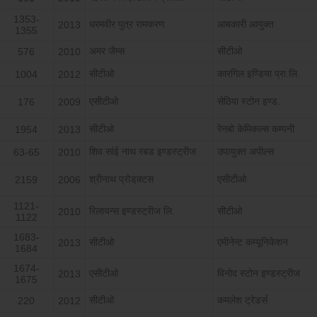
1353-
धरमवीर पुत्र रामकरण
आबकारी आयुक्त
2013
1355
अमर जैम्स
सीटीओ
576
2010
सीटीओ
कारगिल इण्डिया प्रा.लि.
1004
2012
एसीटीओ
सेठिया स्टोन इण्ड.
176
2009
सीटीओ
रेनबो केमिकल्स कम्पनी
1954
2013
शिव सांई नाथ रबड इण्डस्ट्रीज
उपायुक्त अपील्स
63-65
2010
श्रीनाथ प्रोड्‌क्टस
एसीटीओ
2159
2006
1121-
रिलायन्स इण्डस्ट्रीज लि.
सीटीओ
2010
1122
1683-
सीटीओ
एमीनेन्ट कम्यूनिकेशन
2013
1684
1674-
एसीटीओ
विनोद स्टोन इण्डस्ट्रीज
2013
1675
सीटीओ
कमलेश ट्रेडर्स
220
2012