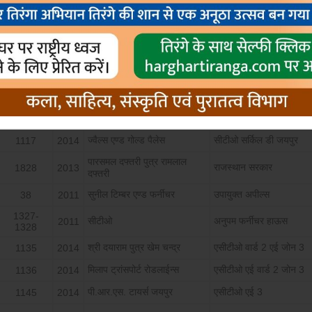
अपील सं.
वर्ष
अपीलार्थी
प्रत्यार्थी
इओलेन इलेक्ट्रोनिक्स बैगलोर
1121-
सहायक आयुक्त
2014
1122
प्रा0लि0
सिद्धार्थ फार्मास्टीयूकल्स
सीटीओ
1939
2010
ज्वैल्स एण्ड गोल्ड पैलेस
सीटीओ सर्किल डी जयपुर
1117
2014
पारसमल दफ्तरी पुत्र रामलाल
राजस्थान सरकार
1828
2013
दफ्तरी
सुनील टिम्बर एण्ड फर्नीचर
उपायुक्त अपील्स
38
2011
1327-
सीटीओ
अनुपम फर्नीचर हाऊस
2011
1328
श्री दयाराम पुत्र खेम चन्द्र
एसीटीओ वार्ड 2 एई जोन 3
1135
2014
मिलाप ट्रांसपोर्ट रोडलाईन्स
एसीटीओ एई वार्ड 2 जोन 3
1136
2014
पी.आर.एस. टायर्स जयपुर
एसीटीओ एई 3
1145
2014