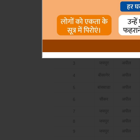
जुलाई 2014
वाद का
क्रम संख्या
जिल्ला
प्रकार
जयपुर
अपील
1
जयपुर
अपील
2
जयपुर
अपील
3
बीकानेर
अपील
4
बांसवाडा
अपील
5
सीकर
अपील
6
जयपुर
अपील
7
जयपुर
अपील
8
जयपुर
अपील
9