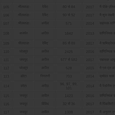
भीलवाडा
रेक्टि
80 से 84
मै पीके एक्स
105
2017
भीलवाडा
रेक्टि
90 से 92
मै शुभ लक्ष्‍
106
2017
भीलवाडा
अपील
सहायक वाण
107
571
2014
अजमेर
अपील
वाणिज्यिक 
108
1842
2013
भीलवाडा
रेक्टि
85 से 89
मै फबिक्रेयर 
109
2017
जोधपुर
अपील
वाणिज्यिक 
110
2425
2016
जयपुर
अपील
577 से 582
सहायक आयुक
111
2017
जोधपुर
अपील
मै एस एल कन्
112
528
2015
कोटा
निगरानी
दामोदर मारू
113
703
2014
96, 97, 99,
कोटा
अपील
मै रेजोनेंस एज
114
2014
101
जयपुर
अपील
वाणिज्यिक 
115
1423
2016
जयपुर
विविध
32 से 36
मै पिंकसिटी 
116
2017
जयपुर
अपील
मै अनुराग एन
117
1308
2017