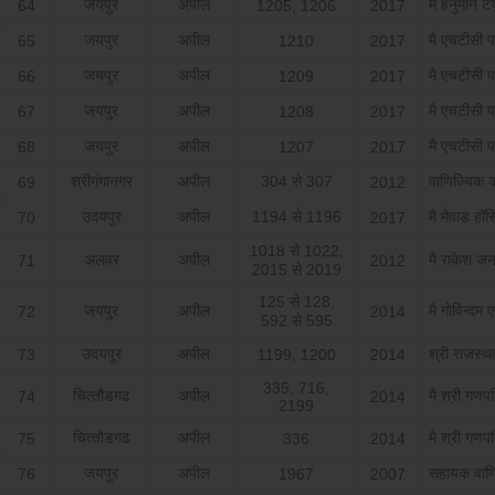
जयपुर
अपील
मै हनुमान ट
64
1205, 1206
2017
जयपुर
अपील
मै एचटीसी पाई
65
1210
2017
जयपुर
अपील
मै एचटीसी पाई
66
1209
2017
जयपुर
अपील
मै एचटीसी पाई
67
1208
2017
जयपुर
अपील
मै एचटीसी पाई
68
1207
2017
श्रीगंगानगर
अपील
304 से 307
वाणिज्यिक 
69
2012
उदयपुर
अपील
1194 से 1196
मै मेवाड हॉस
70
2017
1018 से 1022,
अलवर
अपील
मै राकेश जन
71
2012
2015 से 2019
125 से 128,
जयपुर
अपील
मै गोविन्‍दम 
72
2014
592 से 595
उदयपुर
अपील
श्री राजस्‍थ
73
1199, 1200
2014
335, 716,
चित्‍तौडगढ
अपील
मै श्री गणप
74
2014
2199
चित्‍तौडगढ
अपील
मै श्री गणप
75
336
2014
जयपुर
अपील
सहायक वाण
76
1967
2007