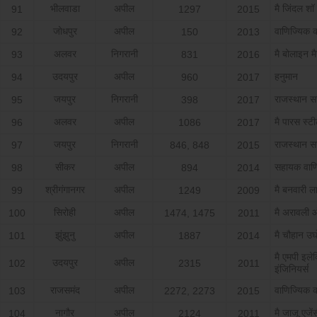
भीलवाडा
अपील
मै जिंदल शॉ
91
1297
2015
जोधपुर
अपील
वाणिज्यिक 
92
150
2013
अलवर
निगरानी
मै बोलाइन मै
93
831
2016
उदयपुर
अपील
हनुमान
94
960
2017
जयपुर
निगरानी
राजस्‍थान 
95
398
2017
अलवर
अपील
मै पारस स्‍टी
96
1086
2017
जयपुर
निगरानी
राजस्‍थान 
97
846, 848
2015
सीकर
अपील
सहायक वाण
98
894
2014
श्रीगंगानगर
अपील
मै बनवारी 
99
1249
2009
सिरोही
अपील
मै अरावली 
100
1474, 1475
2011
झुंझुनु
अपील
मै चौहान उ
101
1887
2014
मै एमपी इलेक
उदयपुर
अपील
102
2315
2011
इंजिनियर्स
राजसमंद
अपील
वाणिज्यिक 
103
2272, 2273
2015
नागौर
अपील
मै जाजू एजे
104
2124
2011