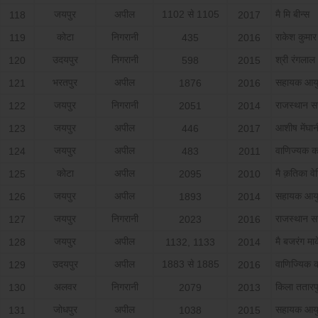
जयपुर
अपील
1102 से 1105
मै मि बीन्‍स
118
2017
कोटा
निगरानी
राकेश कुमार
119
435
2016
उदयपुर
निगरानी
श्री रंगलाल
120
598
2015
भरतपुर
अपील
सहायक आयुक
121
1876
2016
जयपुर
निगरानी
राजस्‍थान 
122
2051
2014
जयपुर
अपील
आशीष मेंघान
123
446
2017
जयपुर
अपील
वाणिज्यक क
124
483
2011
कोटा
अपील
मै क़तिका व
125
2095
2010
जयपुर
अपील
सहायक आयुक
126
1893
2014
जयपुर
निगरानी
राजस्‍थान 
127
2023
2016
जयपुर
अपील
मै बजरंग मार्
128
1132, 1133
2014
उदयपुर
अपील
1883 से 1885
वाणिज्यिक 
129
2016
अलवर
निगरानी
किला ततारपुर
130
2079
2013
जोधपुर
अपील
सहायक आयुक
131
1038
2015