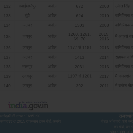
सवाईमाधोपुर
अपील
उमीत सिंह
132
672
2008
बूंदी
अपील
वाणिज्यिक 
133
624
2010
अलवर
अपील
वाणिज्यिक 
134
1303
2008
1260, 1261,
2015,
जयपुर
अपील
मै अग्रसे कार
135
69, 70
2016
जयपुर
अपील
1177 से 1181
वाणिज्यिक 
136
2016
अलवर
अपील
सहायक वाण
137
1413
2014
भरतपुर
अपील
वाणिज्यिक 
138
2031
2016
उदयपुर
अपील
1197 से 1201
मै राजदर्शन 
139
2017
जयपुर
अपील
मै राजेश मोटर
140
392
2011
राजस्थान
आगंतुकों की संख्या :
1695190
कॉपीराइट © 2015 राजस्थान टैक्स बोर्ड, अजमेर
नोडल अधिकारी: श्री चन्द्
कर बोर्ड, कर भ
फ़ोन : 0091-