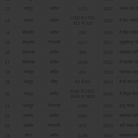
जयपुर
अपील
लार्सन एंड टर
12
1175
2017
1750 से 1755,
अलवर
अपील
मै दीप स्‍पेश
13
2011
312 से 315
बीकानेर
अपील
मै शिव शक्ति 
14
235
2016
जैसलमेर
निगरानी
सुखविन्‍द्र स
15
1217
2017
भीलवाडा
अपील
सहायक वाण
16
389
2015
भीलवाडा
अपील
मै महावीर ग्
17
1528
2012
जोधपुर
अपील
सहायक आयुक
18
416
2013
जयपुर
रेक्टि
62 से 64
मै दी सन एन्
19
2014
2146 से 2151,
जयपुर
अपील
मै विपुल मोटर
20
2016
2645 से 2650
भरतपुर
निगरानी
इन्‍दू गोयल
21
1769
2015
अजमेर
अपील
सहायक वाण
22
1881
2007
बाडमेर
निगरानी
श्री कमल स
23
473
2014
कोटा
अपील
सहायक वाण
24
1138
2014