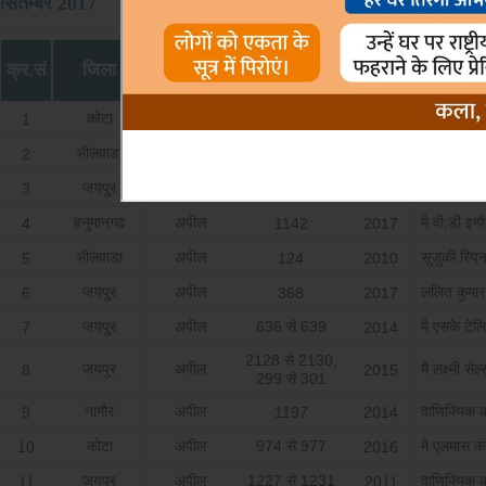
सितम्बर 2017
वाद का
क्र.सं
जिला
अपील सं.
वर्ष
अपीलार्थी
प्रकार
कोटा
संशोधन आदेश
मै इन्‍स्‍टूमेन्
1
1634
2015
भीलवाडा
अपील
सहायक वाण
2
201
2013
जयपुर
निगरानी
दीपशिखा कला
3
1141
2017
हनुमानगढ
अपील
मै वी;डी इम्‍पै
4
1142
2017
भीलवाडा
अपील
सुजुकी स्पिन
5
124
2010
जयपुर
अपील
ललित कुमार
6
368
2017
जयपुर
अपील
636 से 639
मै एसके टेल
7
2014
2128 से 2130,
जयपुर
अपील
मै लक्ष्‍मी सेल्
8
2015
299 से 301
नागौर
अपील
वाणिज्यिक 
9
1197
2014
कोटा
अपील
974 से 977
मै एलमास कंस
10
2016
जयपुर
अपील
1227 से 1231
वाणिज्यिक 
11
2011