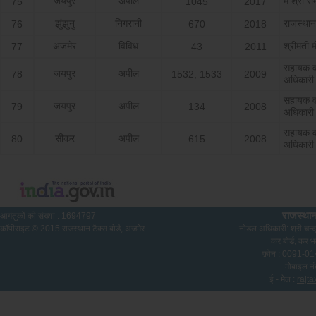
जयपुर
अपील
मै श्री र
75
1045
2017
झुंझुनु
निगरानी
राजस्‍थ
76
670
2018
अजमेर
विविध
श्रीमती म
77
43
2011
सहायक व
जयपुर
अपील
78
1532, 1533
2009
अधिकारी
सहायक व
जयपुर
अपील
79
134
2008
अधिकारी
सहायक व
सीकर
अपील
80
615
2008
अधिकारी
राजस्थान
आगंतुकों की संख्या :
1694797
कॉपीराइट © 2015 राजस्थान टैक्स बोर्ड, अजमेर
नोडल अधिकारी: श्री चन्द्
कर बोर्ड, कर भ
फ़ोन : 0091-
मोबाइल न
ई - मेल :
rajt