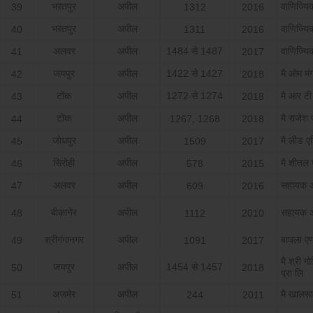
भरतपुर
अपील
वाणिज्य
39
1312
2016
भरतपुर
अपील
वाणिज्य
40
1311
2016
अलवर
अपील
1484 से 1487
वाणिज्य
41
2017
जयपुर
अपील
1422 से 1427
मै ओम म
42
2018
टोंक
अपील
1272 से 1274
मै आर टी 
43
2018
टोंक
अपील
मै राजेश 
44
1267, 1268
2018
जोधपुर
अपील
मै लीड एस
45
1509
2017
सिरोही
अपील
मै शीतल 
46
578
2015
अलवर
अपील
सहायक आ
47
609
2016
बीकानेर
अपील
सहायक आ
48
1112
2010
श्रीगंगानगर
अपील
बाघला एण्
49
1091
2017
मै श्री गोव
जयपुर
अपील
1454 से 1457
50
2018
प्रा लि
अजमेर
अपील
मै खालसा
51
244
2011