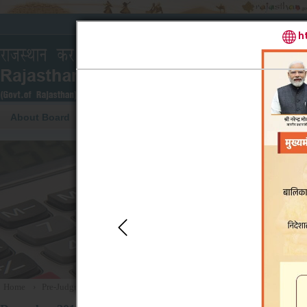
About Board
Pre-
Cause List
Mode of
Judgments
Operation
Home
›
Pre-Judgments
›
December 2018