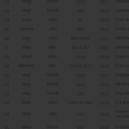
जोधपुर
निगरानी
राजस्‍थ
52
1353
2017
जयपुर
निगरानी
राजस्‍थ
53
282
2012
भरतपुर
अपील
मै श्री ग
54
90
2015
हनुमानगढ
अपील
मै गणेश ट्
55
898
2016
जयपुर
अपील
805 से 808
वाणिज्य
56
2011
जयपुर
अपील
355 से 357
वाणिज्य
57
2012
जोधपुर
अपील
मै अजय ट्
58
1419
2014
श्रीगंगानगर
रेक्टि
1574 से 1578
मै ज्ञान ट
59
2018
जयपुर
निगरानी
मै मानसून 
60
2260
2011
जयपुर
निगरानी
श्री शीत
61
2443
2016
जयपुर
निगरानी
मै प्रभाती
62
338
2011
सिरोही
अपील
1492 से 1494
मै जे के लक
63
2013
मै हनुमान
जयपुर
अपील
64
474
2018
कंस्‍ट्रक्
धौलपुर
रिविजन
मै ग्‍वालि
65
865
2018