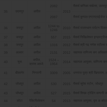
मैसर्स कनिका मार्बल्स, उदयपु
2082
उदयपुर
अपील
35
2013
मैसर्स कुणाल एण्टरप्राईजेज 
2087
1244 to
जयपुर
अपील
मैसर्स राजस्थान पर्यटन विक
36
2010
1246
जयपुर
अपील
मैसर्स निखिलेश्वर इण्डस्ट्रीज
37
557
2015
जयपुर
अपील
मैसर्स श्री गढ गणेश स्टील्स
38
1316
2012
अलवर
अपील
सहायक वाणिज्य कर अधिका
39
2131
2012
अपील,
1524 –
चुरू
सहायक आयुक्त, वाणिज्य कर
40
2014
क्रास आब्जे.
1954
बीकानेर
निगरानी
धनराज पुत्र श्री खियाराम,
41
3309
2005
जोधपुर
अपील
मैसर्स सुरेश स्टोन, जोधपुर
42
530
2015
जोधपुर
अपील
मैसर्स शिखा ट्रेडिंग कम्पनी 
43
527
2015
कोटा
रेक्टिफिकेशन
सहायक आयुक्त, वृत अ कोटा
44
54
2013