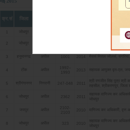
मई 2015
वाद का
अपील
क्र.सं
जिला
वर्ष
अपीलार्
प्रकार
सं.
जोधपुर
अपील
मैसर्स टूल्स एण्ड हार्डवेयर स
1
2310
2010
जोधपुर
अपील
वाणिज्य कर अधिकारी, वृत स
2
58-59
2013
हनुमानगढ
अपील
मैसर्स मित्तल ज्वैलर्स, संगरि
3
1001
2014
1992–
टोंक
अपील
सहायक आयुक्त वृत-एल, जय
4
2013
1993
श्री रणजीत सिंह पुत्र श्री 
श्रीगंगानगर
निगरानी
5
247-048
2011
तहसील, श्रीकरणपुर, जिला श
सहायक वाणिज्य कर अधिकारी,
जोधपुर
अपील
6
2362
2011
जोधपुर
2102-
जयपुर
अपील
वाणिज्य कर अधिकारी, वृत्त 
7
2010
2103
सहायक वाणिज्य कर अधिकारी
जोधपुर
अपील
8
323
2010
जोधपुर