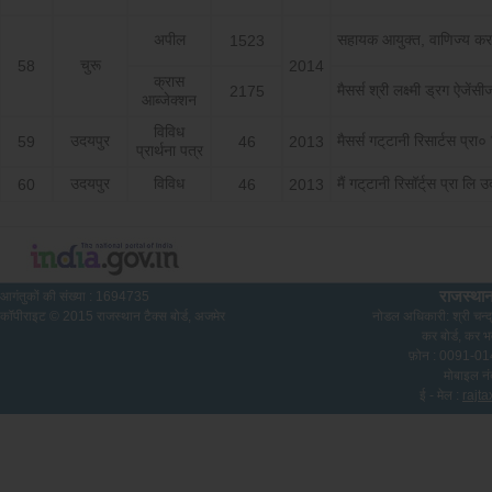
अपील
सहायक आयुक्त, वाणिज्य कर
1523
चुरू
58
2014
क्रास
मैसर्स श्री लक्ष्मी ड्रग ऐजें
2175
आब्जेक्शन
विविध
उदयपुर
मैसर्स गट्‌टानी रिसार्टस प्रा
59
46
2013
प्रार्थना पत्र
उदयपुर
विविध
मैं गट्‌टानी रिसॉर्ट्‌स प्रा लि 
60
46
2013
राजस्थान
आगंतुकों की संख्या :
1694735
कॉपीराइट © 2015 राजस्थान टैक्स बोर्ड, अजमेर
नोडल अधिकारी: श्री चन्द्
कर बोर्ड, कर भ
फ़ोन : 0091-
मोबाइल न
ई - मेल :
rajt