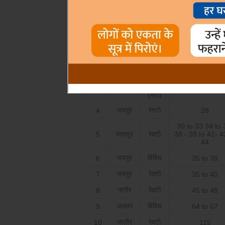
May 2014
क्रम
वाद का
जिल्ला
अपील सं.
संख्या
प्रकार
जोधपुर
अपील
1
7
झालावाड
विवि.आब.
2
13
विविध
कोटा
3
24
(स्टा)
जयपुर
रेस्टो
4
28
30 to 33 34 to 
5
भरतपुर
रेक्टी
38 - 39 to 42- 4
44
जयपुर
विविध
6
35 to 38
जयपुर
रेक्टी
7
35 to 40
नागौर
रेक्टी
8
45 to 48
अलवर
विविध
9
64 to 67
जालौर
रेक्टी
10
115