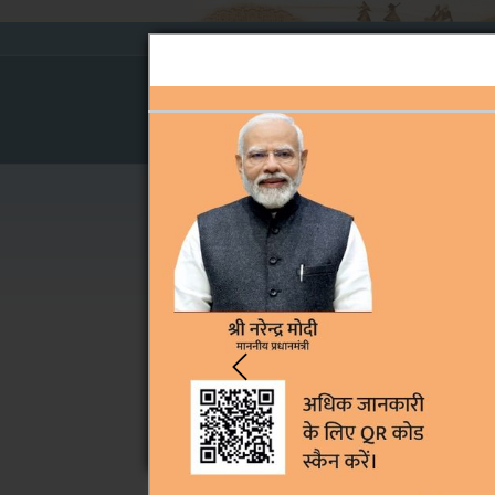
About Board
Pre-
Cause 
Judgments
Home
›
Pre-Judgments
›
May 2014