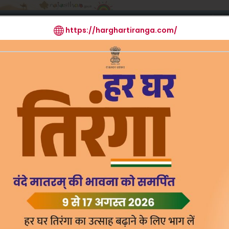
मुखपृष्ठ
आर.टी.आई.
मुख्य क
List
Mode of
Annual Report
Acts/Rules
R
Operation
Re