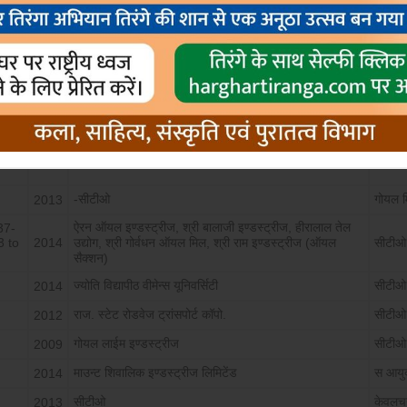
वर्ष
अपीलार्थी
इण्डिया -जेन्सी
उपायुक
2014
नन्दकिशोर मेहर पुत्र रामनारायण
जिला 
2013
फिरोज खान
अतिरिक्
2013
-सीटीओ
गोयल म
2013
ऐरन ऑयल इण्डस्ट्रीज, श्री बालाजी इण्डस्ट्रीज, हीरालाल तेल
37-
3 to
2014
उद्योग, श्री गोर्वधन ऑयल मिल, श्री राम इण्डस्ट्रीज (ऑयल
सीटीओ
सैक्शन)
ज्योति विद्यापीठ वीमेन्स यूनिवर्सिटी
सीटीओ
2014
राज. स्टेट रोडवेज ट्रांसपोर्ट कॉपो.
सीटीओ
2012
गोयल लाईम इण्डस्ट्रीज
सीटीओ
2009
माउन्ट शिवालिक इण्डस्ट्रीज लिमिटेंड
स आयुक
2014
सीटीओ
केवलचन
2013