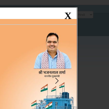
साइटमैप
एफ.ए.क्यू.
प्रतिपुष्टि
संपर्क
X
ंटेन्ट पर जाएं
oster
Contact
Directory
gister
Us