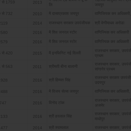
 से 1759
2013
लि
जयपुर
 से 732
मै दासाप्रकाश जयपुर
वाणिजियक कर अधिकारी,
2010
राजस्‍थान सरकार उपपंजीयक
श्री वेणीमाधव अरोडा
2119
2014
मै शिव जनरल स्‍टोर
वाणिज्यिक कर अधिकारी
2580
2016
मै शिव जनरल स्‍टोर
वाणिज्यिक कर अधिकारी
2579
2016
राजस्‍थान सरकार, उपपं
 से 420
मै इनफिनिट नई दिल्‍ली
2015
प्रथम
राजस्‍थान सरकार, उपपं
 से 563
श्रीमती बीना बालानी
2011
सांगानेर प्रथम
राजस्‍थान सरकार उपपंज
श्री हिम्‍मत सिंह
1928
2016
उदयपुर
मै विजय सेल्‍स जयपुर
वाणिज्यिक कर अधिकारी,
2488
2016
राजस्‍थान सरकार, उपपं
विनोद टांक
747
2016
अजमेर
राजस्‍थान सरकार, उपपंज
श्री हरलाल सिंह
2133
2016
माधोपुर
श्री श्‍यामलाल
राजस्‍थान सरकार, उपपं
1477
2014