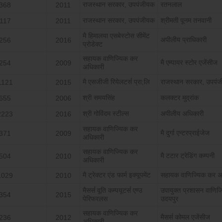
राजस्‍थान सरकार, उपपंजीयक
रतनलाल
368
2011
राजस्‍थान सरकार, उपपंजीयक
श्रीमती पूनम तनवानी
117
2011
मै हिमालया एसबेस्‍टोस सीमेंट
अपीलीय प्राधिकारी
256
2016
प्रोडेक्‍ट
सहायक वाणिज्यिक कर
मै एम्‍पायर स्‍टोर एजेंसीज
254
2009
अधिकारी
मै एसजीजी रियेलटर्स प्रा;लि
राजस्‍थान सरकार, उपपं
1121
2015
श्री समयसिंह
कलक्‍टर मुद्रांक
655
2006
श्री गोविंदम स्‍टील्‍स
अपीलीय अधिकारी
2223
2016
सहायक वाणिज्यिक कर
मै दुर्गा एन्‍टरप्राईजेज
371
2009
अधिकारी
सहायक वाणिज्यिक कर
मै टटार ट्रेडिंग कम्‍पनी
504
2010
अधिकारी
मै ट्रेक्‍टर एंड फार्म इक्‍यूपमेंट
सहायक वाणिज्यिक कर अ
1029
2010
मैसर्स वूति कम्‍पयूटर्स एण्‍उ
उपायुक्‍त प्रशासन वाण
354
2015
पेरिफरलस
उदयपुर
सहायक वाणिज्यिक कर
मैसर्स कोमल एजेंसीज
236
2012
अधिकारी