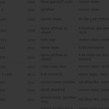
भैरूमल मूलचन्‍द्रानी अजमेर
राजस्‍थान सरकार
109
2016
सूर्यवंशीफार्म
राजस्‍थान सरकार
9
2016
राजस्‍थान सरकार
तेज सिह पुृ श्री गणेशीराम
1405
2009
सहायक वाणिज्यिक कर
मै किशोरीलाल सुदेश कुमार
1911
2008
अधिकारी
प्रा;लि
प्रदीप पाठक
राजस्‍थान सरकार, उपपं
1979
2014
सहायक आयुक्‍त
मै श्री एनटरप्राईजेज
684
2012
सहायक वाणिज्यिक कर
मै हर्ष एजेंसीज एण्‍ड इंफ्रा
270
2014
अधिकारी
प्रोजेक्‍टस
राजेन्‍द्र प्रसाद गोयल
राजस्‍थान सरकार, उपपं
1054
2014
 से 1055
मै यंग एन्‍टरप्रान्‍योर
सहायक आयुक्‍त, जोधपुर
2013
राजस्‍थान सरकार उपपंजीयक
श्री हरिपाल मीणा, जयपुर
891
2011
श्रीमती रामेश्‍वरी देवी
राजस्‍थान सरकार, कलक्‍ट
829
2016
राजस्‍थान सरकार, उपपंजीयक
श्री हरिपाल मीणा, जयपुर
890
2011
जयपुर
मे गोदरेज एंड बॉयज मेन्‍यू कं
सहायक आयुक्‍त जोन प्र