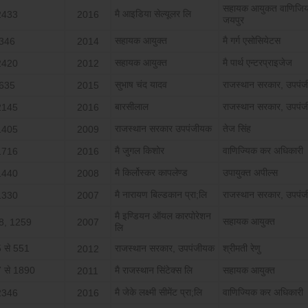
सहायक आयुकत वाणिजि
मै आइडिया सेल्‍यूलर लि
2433
2016
जयपुर
सहायक आयुक्‍त
मै गर्ग एसोसियेटस
346
2014
सहायक आयुक्‍त
मै पार्थ एन्‍टरप्राइजेज
2420
2012
सुभाष चंद यादव
राजस्‍थान सरकार, उपपं
635
2015
बारसीलाल
राजस्‍थान सरकार, उपपं
2145
2016
राजस्‍थान सरकार उपपंजीयक
तेज सिंह
1405
2009
मै जुगल किशोर
वाणिज्यिक कर अधिकारी
1716
2016
मै किर्लोस्‍कर कापलेण्‍ड
उपायुक्‍त अपील्‍स
1440
2008
मै नारायण बिल्‍डकान प्रा;लि
राजस्‍थान सरकार, उपपं
1330
2007
मै इण्डियन ऑयल कारपोरेशन
सहायक आयुक्‍त
8, 1259
2007
लि
 से 551
राजस्‍थान सरकार, उपपंजीयक
श्रीमती रेणु
2012
 से 1890
मै राजस्‍थान सिंटेक्‍स लि
सहायक आयुक्‍त
2011
मै जेके लक्ष्‍मी सीमेंट प्रा;लि
वाणिज्यिक कर अधिकारी
2346
2016