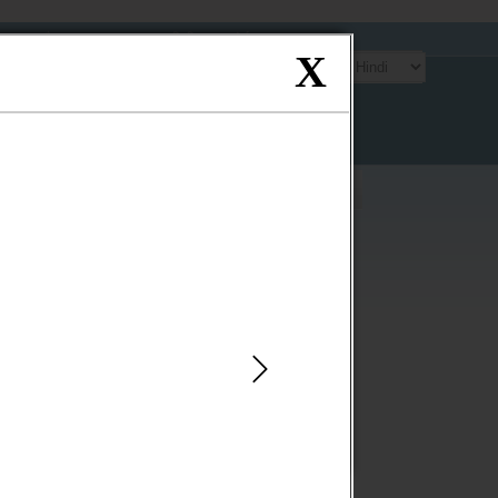
साइटमैप
एफ.ए.क्यू.
प्रतिपुष्टि
संपर्क
X
ंटेन्ट पर जाएं
oster
Contact
Directory
gister
Us