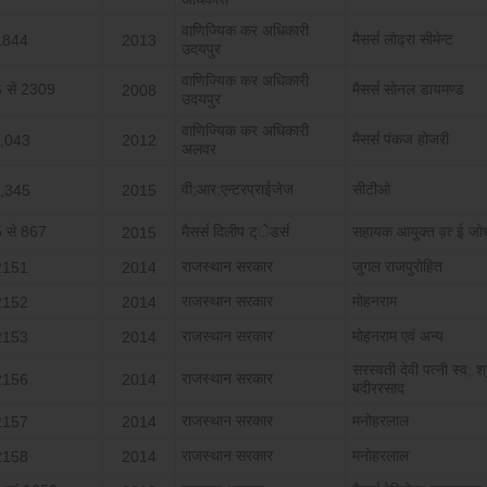
वाणिज्यिक कर अधिकारी
मैसर्स लोढ्रा सीमेन्‍ट
1844
2013
उदयपुर
वाणिज्यिक कर अधिकारी
 से 2309
मैसर्स सोनल डायमण्‍ड
2008
उदयपुर
वाणिज्यिक कर अधिकारी
मैसर्स पंकज होजरी
,043
2012
अलवर
वी;आर;एन्‍टरप्राईजेज
सीटीओ
,345
2015
 से 867
मैसर्स दिलीप ट्ेडर्स
सहायक आयुक्‍त व़त्‍ ई जो
2015
राजस्‍थान सरकार
जुगल राजपुरोहित
2151
2014
राजस्‍थान सरकार
मोहनराम
2152
2014
राजस्‍थान सरकार
मोहनराम एवं अन्‍य
2153
2014
सरस्‍वती देवी पत्‍नी स्‍व; श्
राजस्‍थान सरकार
2156
2014
बदीररसाद
राजस्‍थान सरकार
मनोहरलाल
2157
2014
राजस्‍थान सरकार
मनोहरलाल
2158
2014