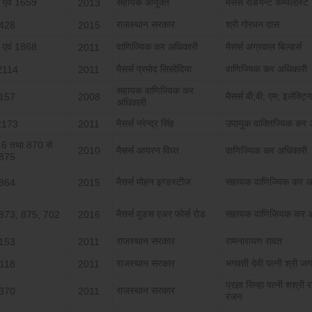
 एवं 1659
सहायक आयुक्‍त
मैसर्स रेडियेन्‍ट कम्‍पलास्‍ट
2013
राजस्‍थान सरकार
श्री गोरधन दास
428
2015
 एवं 1868
वाणिज्यिक कर अधिकारी
मैसर्स अग्रवाल बिल्‍डर्स
2011
मैसर्स प्रमोद सिसोदिया
वाणिज्यिक कर अधिकारी
2114
2011
सहायक वाणिज्यिक कर
मैसर्स बी;वी; एम; इलेक्‍ट्‍नि
157
2008
अधिकारी
मैसर्स नरेन्‍द्र सिंह
उपायुक वाक्‍तिज्यिक कर
2173
2011
16 तथा 870 से
2010
मैसर्स आयरन विघ्‍त
वाणिज्यिक कर अधिकारी
875
मैसर्स मोहन इण्‍डस्‍टीज
सहायक वाणिज्यिक कर अ
864
2015
मैसर्स वुडस एअर फोर्स रोड
सहायक वाणिजियक कर अ
 873, 875, 702
2016
राजस्‍थान सरकार
रामनारायण रावत
153
2011
राजस्‍थान सरकार
भगवती देवी पत्‍नी श्री ज
118
2011
प्रज्ञा सिन्‍हा पत्‍नी शश्री
राजस्‍थान सरकार
370
2011
रंजन