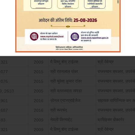
ील सं.
वर्ष
अपीलार्थी
प्रत्यार्थी
मै सांवरिया बोरिंग कम्‍पनी
वाणिज्यिक कर अधिकारी
2348
2016
मै गिटको होटल प्रा;लि
वाणिज्यिक कर अधिकारी
2222
2016
मै श्री बाबा एन्‍टरप्राईजेज
उपायुक्‍त प्रशा
1057
2013
मै विष्‍णु शेरा टाईल्‍स
श्री देवेन्‍द्र
1321
2009
श्री रतनलाल रांका
राजस्‍थान सरकार, उपपं
1077
2015
श्री मुकेश कुमार रांका
राजस्‍थान सरकार, उपपं
1076
2015
श्री बल्‍लभदास सारडा
राजस्‍थान सरकार, उपपं
9, 2610
2005
सोनल एन्‍टरप्राईजेज
सहायक वाणिज्यिक कर अ
1901
2016
श्री रूपचंद
राजस्‍थान सरकार, उपपं
1687
2016
नेवली लिग्‍नाईट
बरसिंहसर बीकानेर
83
2009
मै विष्‍णु शेरा टाईल्‍स
श्री देवेन्‍द्र
1321
2009