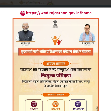
मुखपृष्ठ
आर.टी.आई.
मुख्य क
List
Mode of
Annual Report
Acts/Rules
R
Operation
Re