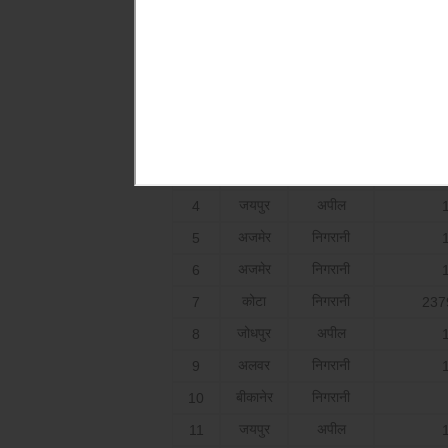
December 2016
वाद का
क्र.सं
जिला
अप
प्रकार
भीलवाडा
अपील
1
जालौर
अपील
2
हनुमानगढ
अपील
3
जयपुर
अपील
4
अजमेर
निगरानी
5
अजमेर
निगरानी
6
कोटा
निगरानी
7
237
जोधपुर
अपील
8
अलवर
निगरानी
9
बीकानेर
निगरानी
10
जयपुर
अपील
11