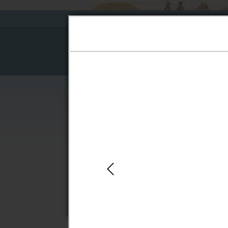
About Board
Pre-
Cause 
Judgments
Home
›
Pre-Judgments
›
December 2016